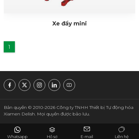
Xe đẩy mini
1
Bản quyền © 2010-2026 Công ty TNHH Thiết bị Tự động hóa
Xiamen Delish. Mọi quyền được bảo lưu.
Whatsapp
Hồ sơ
E-mail
Liên hệ