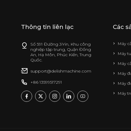
Thông tin liên lạc
Các s
Máy c
Số 591 Đường JiYin, Khu công
nghiệp tập trung, Quận Đồng
Máy tu
An, Hạ Môn, Phúc Kiến, Trung
Quốc.
Máy cắ
support@delishmachine.com
Máy đụ
+86 13599517291
Máy đ
Máy tr