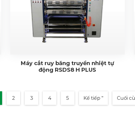
Máy cắt ruy băng truyền nhiệt tự
động RSDS8 H PLUS
2
3
4
5
Kế tiếp "
Cuối c