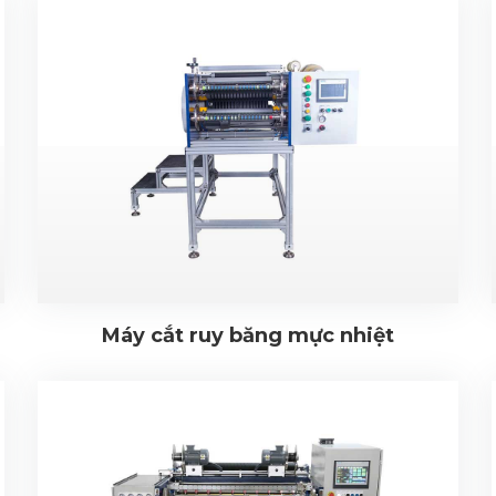
Máy cắt ruy băng mực nhiệt