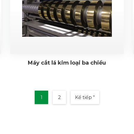
Máy cắt lá kim loại ba chiều
1
2
Kế tiếp "