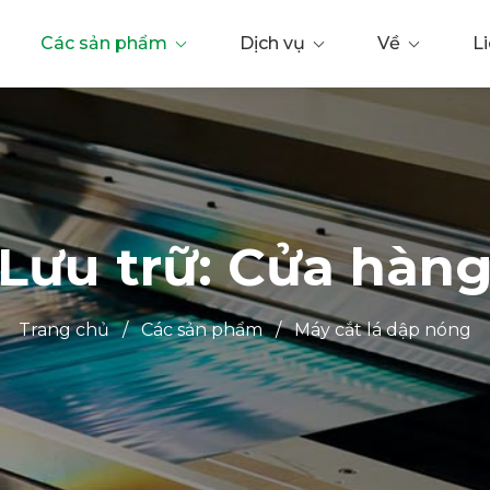
Các sản phẩm
Dịch vụ
Về
L
Lưu trữ: Cửa hàn
Trang chủ
/
Các sản phẩm
/
Máy cắt lá dập nóng