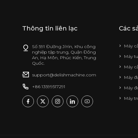
Thông tin liên lạc
Các s
Máy c
Số 591 Đường JiYin, Khu công
nghiệp tập trung, Quận Đồng
Máy tu
An, Hạ Môn, Phúc Kiến, Trung
Quốc.
Máy cắ
support@delishmachine.com
Máy đụ
+86 13599517291
Máy đ
Máy tr