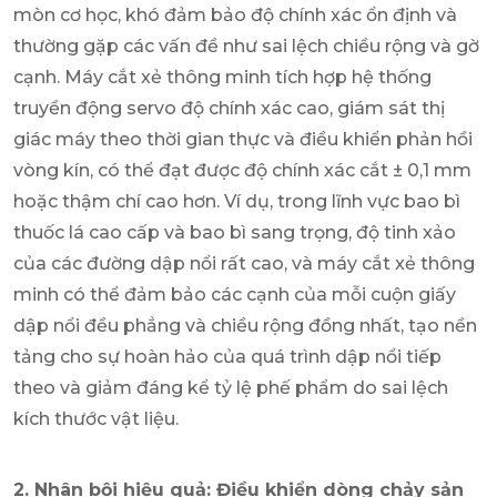
mòn cơ học, khó đảm bảo độ chính xác ổn định và
thường gặp các vấn đề như sai lệch chiều rộng và gờ
cạnh. Máy cắt xẻ thông minh tích hợp hệ thống
truyền động servo độ chính xác cao, giám sát thị
giác máy theo thời gian thực và điều khiển phản hồi
vòng kín, có thể đạt được độ chính xác cắt ± 0,1 mm
hoặc thậm chí cao hơn. Ví dụ, trong lĩnh vực bao bì
thuốc lá cao cấp và bao bì sang trọng, độ tinh xảo
của các đường dập nổi rất cao, và máy cắt xẻ thông
minh có thể đảm bảo các cạnh của mỗi cuộn giấy
dập nổi đều phẳng và chiều rộng đồng nhất, tạo nền
tảng cho sự hoàn hảo của quá trình dập nổi tiếp
theo và giảm đáng kể tỷ lệ phế phẩm do sai lệch
kích thước vật liệu.
2. Nhân bội hiệu quả: Điều khiển dòng chảy sản