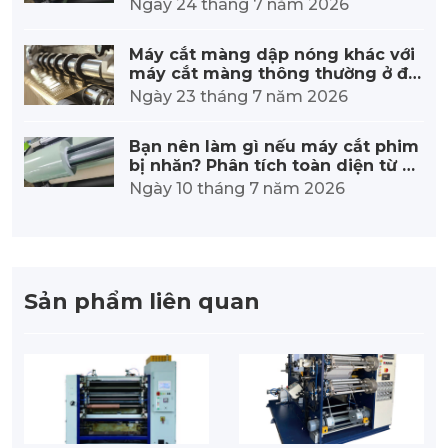
ỉnh độ căng khi cuộn lại phim.
Ngày 24 tháng 7 năm 2026
Máy cắt màng dập nóng khác với
máy cắt màng thông thường ở điể
m nào?
Ngày 23 tháng 7 năm 2026
Bạn nên làm gì nếu máy cắt phim
bị nhăn? Phân tích toàn diện từ n
guyên nhân gốc rễ đến các biện p
Ngày 10 tháng 7 năm 2026
háp khắc phục.
Sản phẩm liên quan