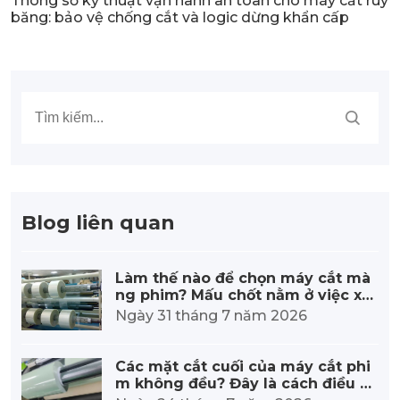
Thông số kỹ thuật vận hành an toàn cho máy cắt ruy
băng: bảo vệ chống cắt và logic dừng khẩn cấp
Blog liên quan
Làm thế nào để chọn máy cắt mà
ng phim? Mấu chốt nằm ở việc xe
m xét năm điểm sau:
Ngày 31 tháng 7 năm 2026
Các mặt cắt cuối của máy cắt phi
m không đều? Đây là cách điều ch