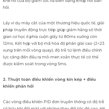
khe hở của bộ giảm tốc và biến dạng khớp nối đàn
hồi.
Lấy ví dụ máy cắt của một thương hiệu quốc tế, giải
pháp truyền động trực tiếp giúp giảm hằng số thời
gian cơ học ở phía cuộn giấy từ 80ms xuống còn
12ms. Kết hợp với bộ mã hóa độ phân giải cao (2^23
xung trên mỗi vòng quay), độ trễ từ lệnh điều chỉnh
lực căng đến đầu ra mô-men xoắn thực tế có thể
được kiểm soát trong vòng 5ms.
2. Thuật toán điều khiển vòng kín kép + điều
khiển phản hồi
Các vòng điều khiển PID đơn truyền thống có độ trễ
cố hữu khi đối mặt với những thay đổi tốc độ cao. Hệ