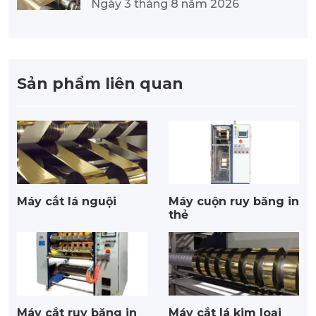
g chính xác đến chất lượng vượt tr
Ngày 3 tháng 8 năm 2026
ội.
Sản phẩm liên quan
Máy cắt lá nguội
Máy cuộn ruy băng in
thẻ
Máy cắt ruy băng in
Máy cắt lá kim loại