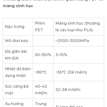
màng sinh học
Phim
Màng sinh học (thường
Đặc trưng
PET
là các loại như PLA)
Mô đun kéo
~2000–3000MPa
Độ giãn dài
50–150%
3–10%
khi đứt
Nhiệt độ biến
~80°C
~55°C (Dễ mềm)
dạng nhiệt
Sức căng bề
40–42
32–38 mN/m
mặt
mN/m
Xu hướng
Trung