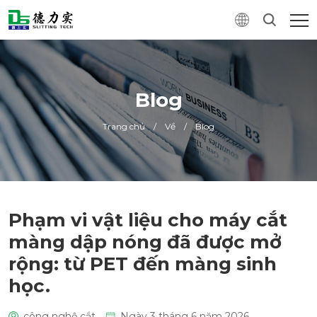
Blog
Trang chủ
/
Về
/
Blog
Phạm vi vật liệu cho máy cắt
màng dập nóng đã được mở
rộng: từ PET đến màng sinh
học.
công nghệ cắt
Ngày 3 tháng 6 năm 2026