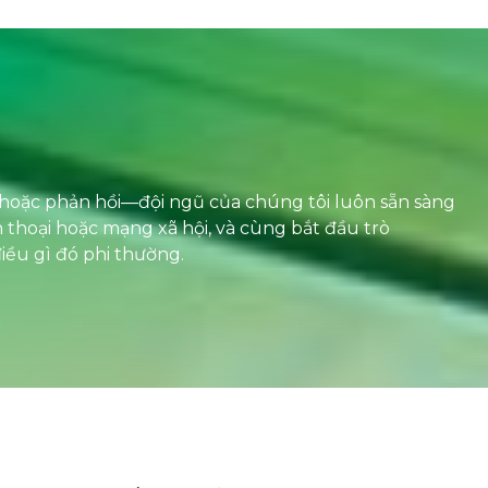
c hoặc phản hồi—đội ngũ của chúng tôi luôn sẵn sàng
ện thoại hoặc mạng xã hội, và cùng bắt đầu trò
iều gì đó phi thường.