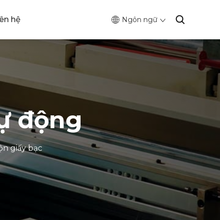
iên hệ
Ngôn ngữ
tự động
ộn giấy bạc
0