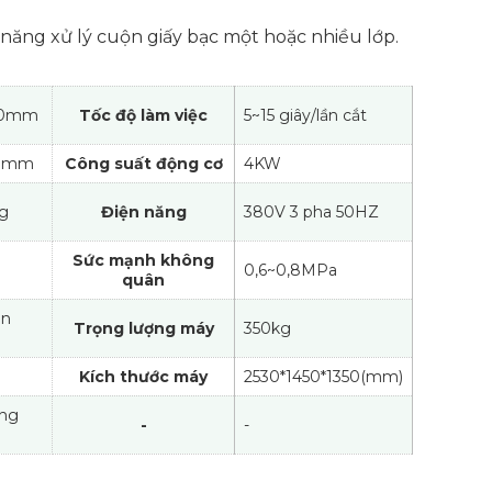
 năng xử lý cuộn giấy bạc một hoặc nhiều lớp.
450mm
Tốc độ làm việc
5~15 giây/lần cắt
00mm
Công suất động cơ
4KW
kg
Điện năng
380V 3 pha 50HZ
Sức mạnh không
0,6~0,8MPa
quân
ên
Trọng lượng máy
350kg
Kích thước máy
2530*1450*1350(mm)
ng
-
-