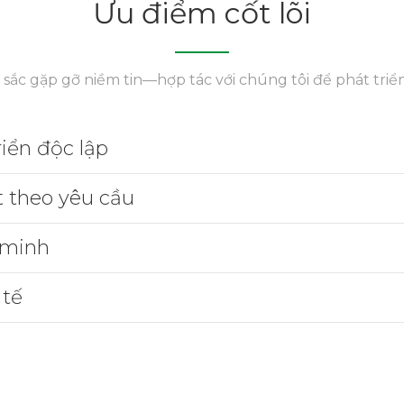
Ưu điểm cốt lõi
t sắc gặp gỡ niềm tin—hợp tác với chúng tôi để phát triể
iển độc lập
t theo yêu cầu
 minh
 tế