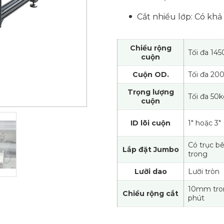
Cắt nhiều lớp: Có khả
Chiều rộng
Tối đa 1
cuộn
Cuộn OD.
Tối đa 2
Trọng lượng
Tối đa 50
cuộn
ID lõi cuộn
1" hoặc 3"
Có trục b
Lắp đặt Jumbo
trong
Lưỡi dao
Lưỡi tròn
10mm tro
Chiều rộng cắt
phút