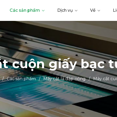
Các sản phẩm
Dịch vụ
Về
L
t cuộn giấy bạc 
/
Các sản phẩm
/
Máy cắt lá dập nóng
/
Máy cắt cu