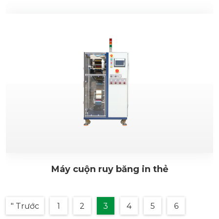
Máy cuộn ruy băng in thẻ
" Trước
1
2
3
4
5
6