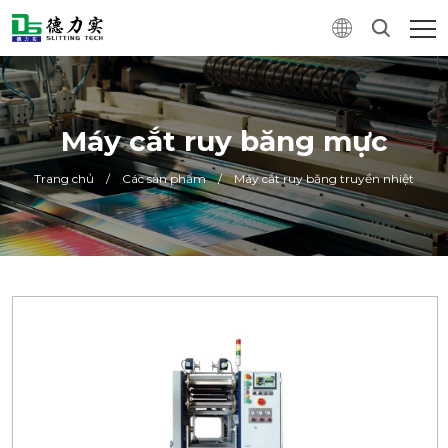
Máy cắt ruy băng mực
Trang chủ
/
Các sản phẩm
/
Máy cắt ruy băng truyền nhiệt
0