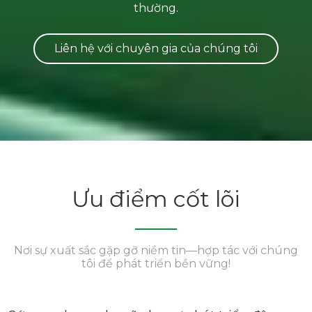
thường.
Liên hệ với chuyên gia của chúng tôi
Ưu điểm cốt lõi
Nơi sự xuất sắc gặp gỡ niềm tin—hợp tác với chúng
tôi để phát triển bền vững!