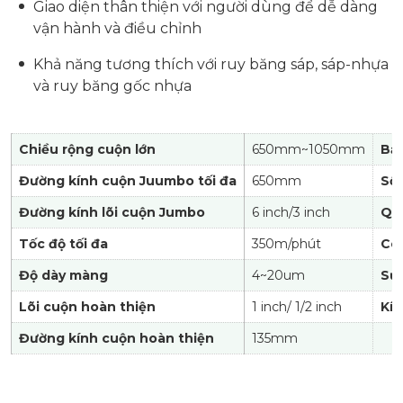
Giao diện thân thiện với người dùng để dễ dàng
vận hành và điều chỉnh
Khả năng tương thích với ruy băng sáp, sáp-nhựa
và ruy băng gốc nhựa
Chiều rộng cuộn lớn
650mm~1050mm
Bả
Đường kính cuộn Juumbo tối đa
650mm
Số 
Đường kính lõi cuộn Jumbo
6 inch/3 inch
Qu
Tốc độ tối đa
350m/phút
Cô
Độ dày màng
4~20um
Sứ
Lõi cuộn hoàn thiện
1 inch/ 1/2 inch
Kíc
Đường kính cuộn hoàn thiện
135mm