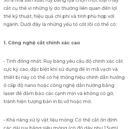
90% nhà sản xuất ruy băng lựa chọn một loại máy
cắt cụ thể vì những lý do thường liên quan đến lợi
thế kỹ thuật, hiệu quả chi phí và tính phù hợp với
ngành. Dưới đây là những yếu tố cốt lõi có thể có:
1. Công nghệ cắt chính xác cao
• Tính đồng nhất: Ruy băng yêu cầu độ chính xác cắt
cực kỳ cao, đặc biệt khi sử dụng để in mã vạch và
thiết bị này có thể có hệ thống hiệu chỉnh dẫn hướng
ở cấp độ nano hoặc công nghệ dẫn hướng bằng
laser để đảm bảo các cạnh mịn và không có gờ,
tránh hiện tượng bản in bị vỡ hoặc mờ.
• Khả năng xử lý vật liệu mỏng: Có thể cắt ổn định
các dải ruy băng siêu mỏng (có độ dày như 1,5μm)