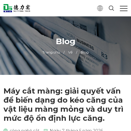
Blog
Trang chủ
/
Về
/
Blog
Máy cắt màng: giải quyết vấn
đề biến dạng do kéo căng của
vật liệu màng mỏng và duy trì
mức độ ổn định lực căng.
công nghệ cắt
Ngày 7 tháng 5 năm 2026