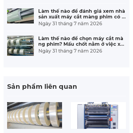
Làm thế nào để đánh giá xem nhà
sản xuất máy cắt màng phim có đ
áng tin cậy hay không?
Ngày 31 tháng 7 năm 2026
Làm thế nào để chọn máy cắt mà
ng phim? Mấu chốt nằm ở việc xe
m xét năm điểm sau:
Ngày 31 tháng 7 năm 2026
Sản phẩm liên quan