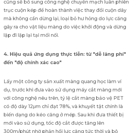
cũng sẽ bổ sung công nghệ chuyển mạch luân phiên
trục cuộn kép để hoàn thành việc thay đổi cuộn dây
mà không cần dừng lại, loại bỏ hư hỏng do lực căng
gây ra cho vật liệu màng do việc khởi động và dừng
lặp đi lặp lại tại mối nối.
4. Hiệu quả ứng dụng thực tiễn: từ "dễ lãng phí"
đến "độ chính xác cao"
Lấy một công ty sản xuất màng quang học làm ví
dụ, trước khi đưa vào sử dụng máy cắt màng mới
với công nghệ nêu trên, tỷ lệ cắt màng bảo vệ PET
có độ dày 12μm chỉ đạt 78%, và khuyết tật chính là
biến dạng do kéo căng ở mép. Sau khi đưa thiết bị
mới vào sử dụng, tốc độ cắt được tăng lên
300m/phút nhờ phản hồi lực căng tức thời và bộ